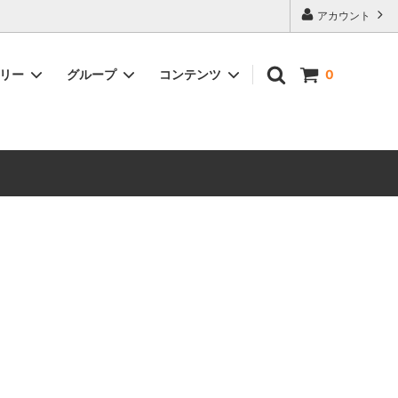
アカウント
ゴリー
グループ
コンテンツ
0
SHIMANOパーツ
丸石サイクル
SHIMANO
TRK
GACIRON