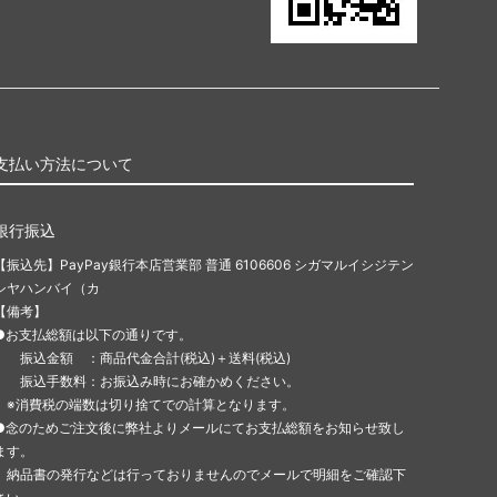
支払い方法について
銀行振込
【振込先】PayPay銀行本店営業部 普通 6106606 シガマルイシジテン
シヤハンバイ（カ
【備考】
●お支払総額は以下の通りです。
振込金額 ：商品代金合計(税込)＋送料(税込)
振込手数料：お振込み時にお確かめください。
※消費税の端数は切り捨てでの計算となります。
●念のためご注文後に弊社よりメールにてお支払総額をお知らせ致し
ます。
納品書の発行などは行っておりませんのでメールで明細をご確認下