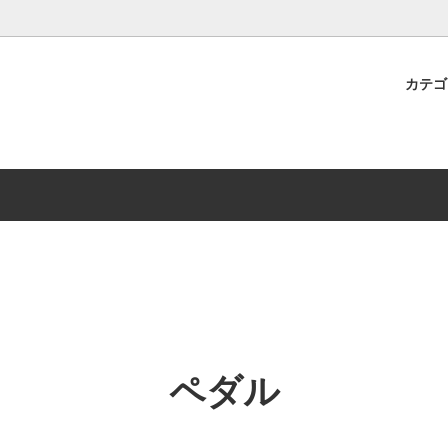
カテ
転車パーツ
HA
スポーツパーツ
BRIDGESTONE
研
Panaracer
LBE
Vittoria
SPICERR
ペダル