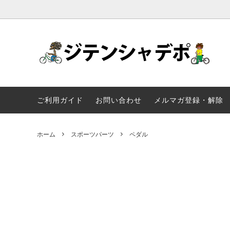
自転車
Panasonic
配送料金表
一般自
YAMA
一輪車
ストライダ
三輪車
OGK技
ご利用ガイド
お問い合わせ
メルマガ登録・解除
continental
SCHWA
ホーム
スポーツパーツ
ペダル
MKS
DAHON