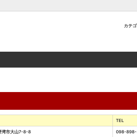
カテ
転車パーツ
HA
スポーツパーツ
BRIDGESTONE
研
Panaracer
LBE
Vittoria
SPICERR
TEL
湾市大山7-8-8
098-898