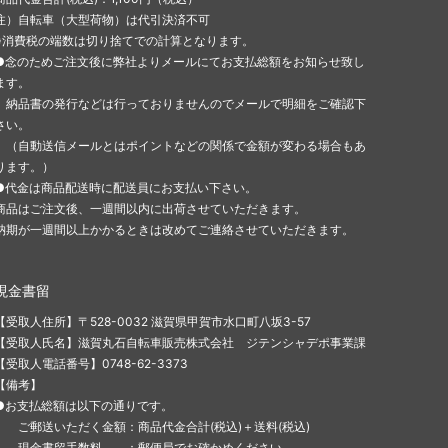
注）自転車（大型荷物）は代引決済不可
※消費税の端数は切り捨てでの計算となります。
●念のためご注文後に弊社よりメールにてお支払総額をお知らせ致し
ます。
納品書の発行などは行っておりませんのでメールで明細をご確認下
さい。
（自動送信メールとはポイントなどの関係で金額が変わる場合もあ
ります。）
●代金は商品配送時に配送員にお支払い下さい。
商品はご注文後、一週間以内に出荷させていただきます。
納期が一週間以上かかるときは改めてご連絡させていただきます。
現金書留
【受取人住所】〒528-0032 滋賀県甲賀市水口町八坂3-57
【受取人氏名】滋賀丸石自転車販売株式会社 ジテンシャデポ事業課
【受取人電話番号】0748-62-3373
【備考】
●お支払総額は以下の通りです。
ご郵送いただく金額：商品代金合計(税込)＋送料(税込)
現金書留手数料 ：郵便局でお確かめください。