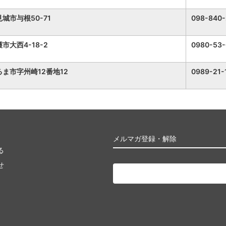
城市与根50-71
098-840
市大西4-18-2
0980-53
ま市字州崎12番地12
0989-21-
メルマガ登録・解除
る
せ