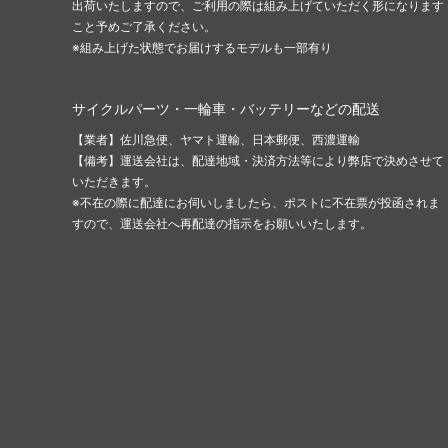
出荷いたしますので、ご利用の際は組み上げていただく形になります
こと予めご了承ください。
※組み上げた状態でお届けするモデルも一部有り
サイクルパーツ・一輪車・バッテリーなどの配送
【業者】佐川急便、ヤマト運輸、日本郵便、西濃運輸
【備考】運送会社は、配達地域・決済方法等により弊店で決めさせて
いただきます。
※不在の際に配達にお伺いしましたら、ポストに不在票が投函されま
すので、運送会社へ再配達の指示をお願いいたします。