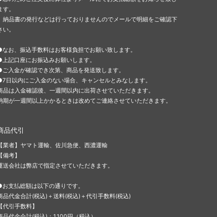
ます。
納品書の発行などは行っておりませんのでメールで明細をご確認下
さい。
●なお、振込手数料はお客様負担でお願い致します。
●上記口座にお振込みお願いします。
●ご入金が確認でき次第、商品を発送致します。
●7日以内にご入金のない場合、キャンセルとみなします。
商品は入金確認後、一週間以内に出荷させていただきます。
納期が一週間以上かかるときは改めてご連絡させていただきます。
商品代引
【業者】ヤマト運輸、佐川急便、西濃運輸
【備考】
運送会社は弊店で指定させていただきます。
●お支払総額は以下の通りです。
商品代金合計(税込)＋送料(税込)＋代引手数料(税込)
【代引手数料】
商品代金合計(税込)：1,100円（税込）