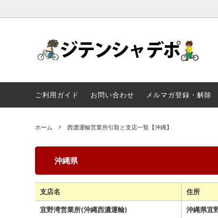
自転車
Panasonic
配送料金表
一般自
YAMA
一輪車
ストライダ
三輪車
OGK技
ご利用ガイド
お問い合わせ
メルマガ登録・解除
continental
SCHWA
ホーム
西濃運輸営業所引取と支店一覧【沖縄】
MKS
DAHON
沖縄県
支店名
住所
宜野湾営業所(沖縄西濃運輸)
沖縄県宜野