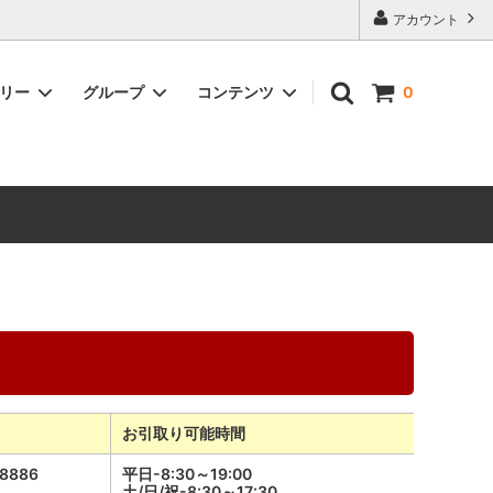
アカウント
ゴリー
グループ
コンテンツ
0
SHIMANOパーツ
丸石サイクル
SHIMANO
TRK
GACIRON
お引取り可能時間
-8886
平日-8:30～19:00
土/日/祝-8:30～17:30