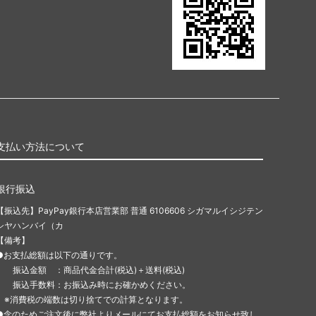
支払い方法について
銀行振込
【振込先】PayPay銀行本店営業部 普通 6106606 シガマルイシジテン
シヤハンバイ（カ
【備考】
●お支払総額は以下の通りです。
振込金額 ：商品代金合計(税込)＋送料(税込)
振込手数料：お振込み時にお確かめください。
※消費税の端数は切り捨てでの計算となります。
●念のためご注文後に弊社よりメールにてお支払総額をお知らせ致し