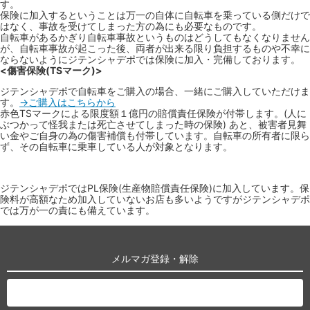
す。
保険に加入するということは万一の自体に自転車を乗っている側だけで
はなく、事故を受けてしまった方の為にも必要なものです。
自転車があるかぎり自転車事故というものはどうしてもなくなりません
が、自転車事故が起こった後、両者が出来る限り負担するものや不幸に
ならないようにジテンシャデポでは保険に加入・完備しております。
<傷害保険(TSマーク)>
ジテンシャデポで自転車をご購入の場合、一緒にご購入していただけま
す。
→ご購入はこちらから
赤色TSマークによる限度額１億円の賠償責任保険が付帯します。(人に
ぶつかって怪我または死亡させてしまった時の保険) あと、被害者見舞
い金やご自身の為の傷害補償も付帯しています。自転車の所有者に限ら
ず、その自転車に乗車している人が対象となります。
ジテンシャデポではPL保険(生産物賠償責任保険)に加入しています。保
険料が高額なため加入していないお店も多いようですがジテンシャデポ
では万が一の責にも備えています。
メルマガ登録・解除