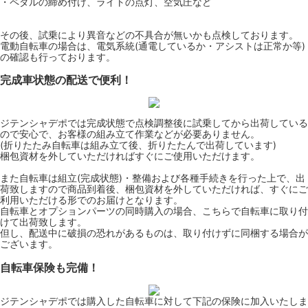
・ペダルの締め付け、ライトの点灯、空気圧など
その後、試乗により異音などの不具合が無いかも点検しております。
電動自転車の場合は、電気系統(通電しているか・アシストは正常か等)
の確認も行っております。
完成車状態の配送で便利！
ジテンシャデポでは完成状態で点検調整後に試乗してから出荷している
ので安心で、お客様の組み立て作業などが必要ありません。
(折りたたみ自転車は組み立て後、折りたたんで出荷しています)
梱包資材を外していただければすぐにご使用いただけます。
また自転車は組立(完成状態)・整備および各種手続きを行った上で、出
荷致しますので商品到着後、梱包資材を外していただければ、すぐにご
利用いただける形でのお届けとなります。
自転車とオプションパーツの同時購入の場合、こちらで自転車に取り付
けて出荷致します。
但し、配送中に破損の恐れがあるものは、取り付けずに同梱する場合が
ございます。
自転車保険も完備！
ジテンシャデポでは購入した自転車に対して下記の保険に加入いたしま