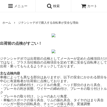
メニュー
検索
カート
ホーム
ジテンシャデポで購入する自転車が安全な理由
出荷前の点検がすごい！
ジテンシャデポでは出荷前の点検としてメーカーが定めた点検項目だけ
ではなく、プラス当社独自の点検項目を定めて更に安全な自転車として
出荷・乗ってもらえるようチェックしております。
主な点検内容
車種によっても異なる部分はありますが、以下の安全にかかわる部分を
中心に有資格者が出荷前に点検しております。
・ハンドルの締め付け、ハンドルの角度、ヘッド部分のまわり具合、
・ブレーキの利き状態、ワイヤーの締め付け、ブレーキの取り付けトル
ク
・ブレーキの取り付け、シューのあたり角度、
・車輪のスポークの張り具合、リムの振れ具合、タイヤのはまり具合
・ハンガー部分の回転具合、チェーンの張り具合、変速調整