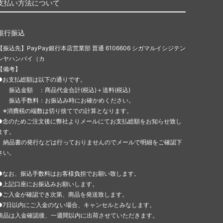
支払い方法について
銀行振込
【振込先】PayPay銀行本店営業部 普通 6106606 シガマルイシジテン
シヤハンバイ（カ
【備考】
●お支払総額は以下の通りです。
振込金額 ：商品代金合計(税込)＋送料(税込)
振込手数料：お振込み時にお確かめください。
※消費税の端数は切り捨てでの計算となります。
●念のためご注文後に弊社よりメールにてお支払総額をお知らせ致し
ます。
納品書の発行などは行っておりませんのでメールで明細をご確認下
さい。
●なお、振込手数料はお客様負担でお願い致します。
●上記口座にお振込みお願いします。
●ご入金が確認でき次第、商品を発送致します。
●7日以内にご入金のない場合、キャンセルとみなします。
商品は入金確認後、一週間以内に出荷させていただきます。