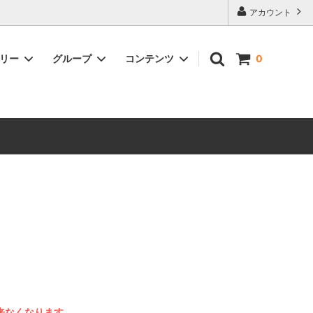
アカウント
ゴリー
グループ
コンテンツ
0
SHIMANOパーツ
丸石サイクル
SHIMANO
TRK
GACIRON
が出来なくなります。