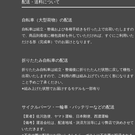
配送・送料について
自転車（大型荷物）の配送
自転車は組立・整備および各種手続きを行った上で出荷いたしますの
で、商品到着後に梱包資材を外していただければ、すぐにご利用いた
だける形（完成車）でのお届けとなります。
折りたたみ自転車の配送
折りたたみ自転車は組立・整備後に折りたたんだ状態に戻して梱包・
出荷いたしますので、ご利用の際は組み上げていただく形になります
こと予めご了承ください。
※組み上げた状態でお届けするモデルも一部有り
サイクルパーツ・一輪車・バッテリーなどの配送
【業者】佐川急便、ヤマト運輸、日本郵便、西濃運輸
【備考】運送会社は、配達地域・決済方法等により弊店で決めさせて
いただきます。