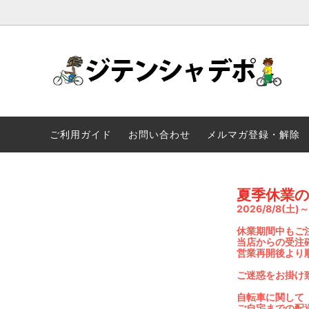
自転車
Panasonic
配送料金表
一般自
YAMA
一輪車
ストライダ
三輪車
OGK技
ご利用ガイド
お問い合わせ
メルマガ登録・解除
continental
SCHWA
MKS
DAHON
夏季休業
2026/8/8(
休業期間中もご
当店からの受注
営業再開後より
ご迷惑をお掛け
自転車に関して
ご自宅までの配送･