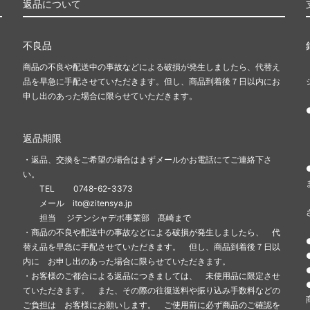
返品について
不良品
商品の不良や配送中の事故などによる破損が発生しましたら、代替え
品を早急に手配させていただきます。但し、商品到着後７日以内にお
申し出のあった場合に限らせていただきます。
返品期限
・返品、交換をご希望の場合はまずメールかお電話にてご連絡下さ
い。
TEL 0748-62-3373
メール ito@zitensya.jp
担当 ジテンシャデポ事業部 髙崎まで
・商品の不良や配送中の事故などによる破損が発生しましたら、 代
替え品を早急に手配させていただきます。 但し、商品到着後７日以
内に お申し出のあった場合に限らせていただきます。
・お客様のご都合による返品につきましては、 未使用品に限定させ
ていただきます。 また、その際の往復送料や振り込み手数料などの
ご負担は お客様にお願いします。 ご使用前に必ず商品のご確認を