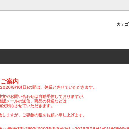
カテ
転車パーツ
HA
スポーツパーツ
BRIDGESTONE
研
Panaracer
LBE
Vittoria
SPICERR
のご案内
土)～2026/8/16(日)の間は、休業とさせていただきます。
注文やお問い合わせは自動受信しておりますが、
確認メールの送信、商品の発送などは
順次対応させていただきます。
致しますが、ご容赦の程をお願い申し上げます。
･･輸送体制の関係で2026/8/9日(日)～2026/8/16日(日)は配達