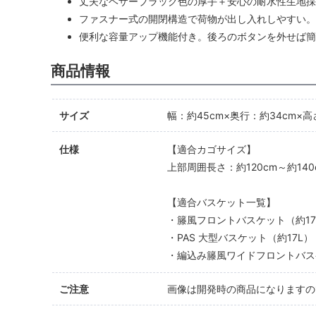
丈夫なヘザーブラック色の厚手＋安心の耐水性生地採
ファスナー式の開閉構造で荷物が出し入れしやすい。
便利な容量アップ機能付き。後ろのボタンを外せば簡
商品情報
サイズ
幅：約45cm×奥行：約34cm×
仕様
【適合カゴサイズ】
上部周囲長さ：約120cm～約140
【適合バスケット一覧】
・籐風フロントバスケット（約17
・PAS 大型バスケット（約17L）
・編込み籐風ワイドフロントバス
ご注意
画像は開発時の商品になりますの