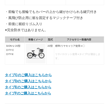
・前輪でも後輪でもカバーの上から鍵がかけられる鍵穴付き
・風飛び防止用に裾を固定するマジックテープ付き
・前後に裾絞りゴム入り
※完全防水ではありません。
モデル名
車種イメージ
型式
アクセサリー装備内容
SION-U 20型
20型
標準/リヤキャリア使用→〇
CITY-C
CITY-X
リヤバスケット使用→タイプFが適合しま
す。
タイプCのご購入はこちらから
タイプDのご購入はこちらから
タイプEのご購入はこちらから
タイプFのご購入はこちらから