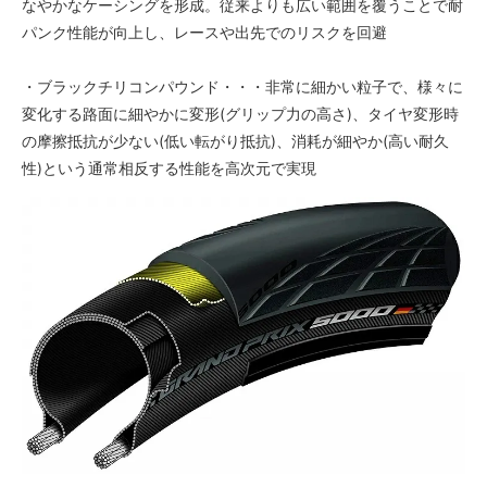
なやかなケーシングを形成。従来よりも広い範囲を覆うことで耐
パンク性能が向上し、レースや出先でのリスクを回避
・ブラックチリコンパウンド・・・非常に細かい粒子で、様々に
変化する路面に細やかに変形(グリップ力の高さ)、タイヤ変形時
の摩擦抵抗が少ない(低い転がり抵抗)、消耗が細やか(高い耐久
性)という通常相反する性能を高次元で実現