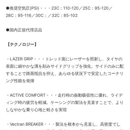
●推奨空気圧(PSI)・・・23C：110-120／25C：95-120／
28C：95-116／30C：／32C：85-102
●国内正規代理店品
【テクノロジー】
・LAZER GRIP・・・トレッド面にレーザーを照射し、タイヤの
表面に細やかな溝を刻みサイドグリップを強化。サイドのみに配
することで路面抵抗を抑え、あらゆる状況下で安定したコーナリ
ング性能を発揮
・ACTIVE COMFORT・・・走行時の振動吸収性に優れ、ライデ
ィング時の疲労を軽減。ケーシングの製法を見直すことで、より
しなやかな乗り心地と軽さを実現
・Vectran BREAKER・・・製法を根本から見直し、高密度でし