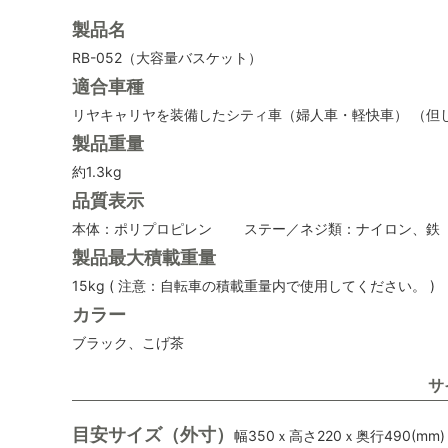
製品名
RB-052（大容量バスケット）
適合車種
リヤキャリヤを装備したシティ車（婦人車・軽快車） （但
製品重量
約1.3kg
品質表示
本体：ポリプロピレン ステー／ネジ類：ナイロン、鉄
製品最大積載重量
15kg ( 注意：自転車の積載重量内で使用してください。 )
カラー
ブラック、こげ茶
サ
目安サイズ（外寸）
幅350ｘ高さ220ｘ奥行490(mm)