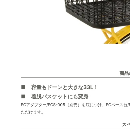
商品
■ 容量もドーンと大きな33L！
■ 着脱バスケットにも変身
FCアダプター/FCS-005（別売）を底につけ、FCベース
ただけます。
ス