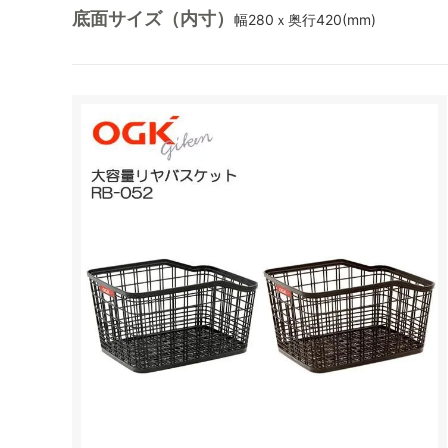
底面サイズ（内寸）
幅280ｘ奥行420(mm)