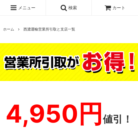
メニュー
検索
カート
ホーム
西濃運輸営業所引取と支店一覧
4,950円
値引！